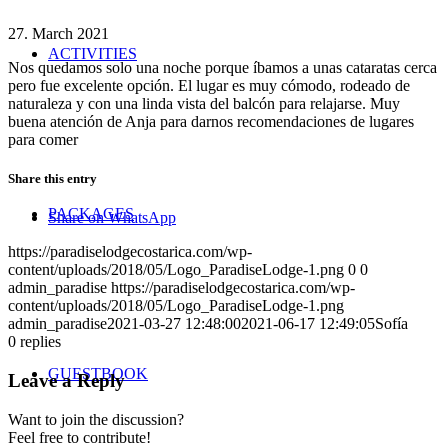
27. March 2021
ACTIVITIES
Nos quedamos solo una noche porque íbamos a unas cataratas cerca
pero fue excelente opción. El lugar es muy cómodo, rodeado de
naturaleza y con una linda vista del balcón para relajarse. Muy
buena atención de Anja para darnos recomendaciones de lugares
para comer
Share this entry
PACKAGES
Share on WhatsApp
https://paradiselodgecostarica.com/wp-
content/uploads/2018/05/Logo_ParadiseLodge-1.png
0
0
admin_paradise
https://paradiselodgecostarica.com/wp-
content/uploads/2018/05/Logo_ParadiseLodge-1.png
admin_paradise
2021-03-27 12:48:00
2021-06-17 12:49:05
Sofía
0
replies
GUESTBOOK
Leave a Reply
Want to join the discussion?
Feel free to contribute!